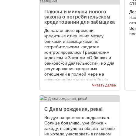
ст
Плюсы и минусы нового
До
закона о потребительском
На
кредитовании для заёмщика
от
Во
До настоящего времени
пр
кредитные отношения между
банками и заемщиками по
потребительским кредитам
контролировались Гражданским
кодексом и Законом «О банках и
банковской деятельности», но для
регулирования кредитных
отношений в полной мере на
современном этапе этого было
недостаточно.
Читать далее
С Днем рождения, река!
Воздух напряженно подрагивал.
Солнце боязливо, уже ближе к
заходу, нырнуло за облака, словно
не хотело участвовать в главном