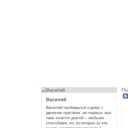
По
Василий
Василий пробирался к дому с
двояким чувством: во-первых, все-
таки хочется домой – любыми
способами; но, во-вторых (и эта
мысль молоточком стучала в