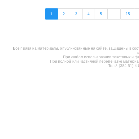
1
2
3
4
5
...
15
Все права на материалы, опубликованные на сайте, защищены в соо
с
При любом использовании текстовых и фот
При полной или частичной перепечатке материалов
Тел.8 (384-51) 4-