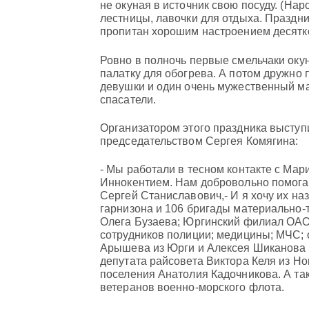
не окуная в источник свою посуду. (Нар
лестницы, лавочки для отдыха. Праздн
пропитан хорошим настроением десятк
Ровно в полночь первые смельчаки окуну
палатку для обогрева. А потом дружно
девушки и один очень мужественный ма
спасатели.
Организатором этого праздника выступ
председательством Сергея Комягина:
- Мы работали в тесном контакте с Мар
Иннокентием. Нам добровольно помогал
Сергей Станиславович,- И я хочу их на
гарнизона и 106 бригады материально-
Олега Бузаева; Юргинский филиал ОАО
сотрудников полиции; медицины; МЧС; 
Арышева из Юрги и Алексея Шиканова и
депутата райсовета Виктора Келя из Н
поселения Анатолия Кадочникова. А та
ветеранов военно-морского флота.