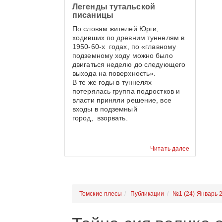
Легенды тутальской
красивее.
писаницы
По словам жителей Юрги,
ходивших по древним туннелям в
1950-60-х годах, по «главному
подземному ходу можно было
двигаться неделю до следующего
выхода на поверхность».
В те же годы в туннелях
потерялась группа подростков и
власти приняли решение, все
входы в подземный
город, взорвать.
Читать далее
Томские плесы
Публикации
№1 (24) Январь 