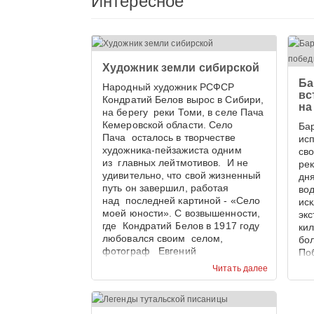
Интересное
Художник земли сибирской
Ба
Народный художник РСФСР
вс
Кондратий Белов вырос в Сибири,
на
на берегу реки Томи, в селе Пача
Кемеровской области. Село
Бар
Пача осталось в творчестве
ис
художника-пейзажиста одним
св
из главных лейтмотивов. И не
ре
удивительно, что свой жизненный
дн
путь он завершил, работая
во
над последней картиной - «Село
ис
моей юности». С возвышенности,
эк
где Кондратий Белов в 1917 году
ки
любовался своим селом,
бо
фотограф Евгений
По
Тамбовцев запечатлел панораму
эк
Читать далее
села Пача в наши дни. И
пре
приходиться признать, что 100 лет
Кем
назад сельская улица,
Ме
увенчанная храмом, была