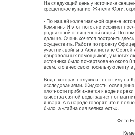
На следующий день у источника свяще
крещенское купание. Жители Юрги, окре
- По нашей коллегиальной оценке источ
Комягин,- И этот поток не иссякнет пос
родниковой освященной водой. Поэтому
дальше. Очень хочется построить здесь
осуществить. Работа по проекту Офице
участник войны в Афганистане Сергей 
добровольных помощников, у многих лю
источника было пожертвовано около 8 
всем, кто внёс свою посильную лепту в
Вода, которая получила свою силу на 
исследованиями. Жидкость, освященная
плотности приближается к воде из реки
качества святой воды зависят от магни
января. А в народе говорят, что в полн
было, а «тайна сия велика есть».
Фото Е
Кеме