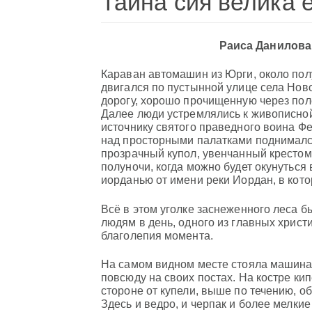
Тайна сия велика е
Раиса Данилова
Караван автомашин из Юрги, около пол
двигался по пустынной улице села Но
дорогу, хорошо прочищенную через пол
Далее люди устремлялись к живописно
источнику святого праведного воина Фе
над просторными палатками поднимался
прозрачный купол, увенчанный крестом.
полуночи, когда можно будет окунуться
иорданью от имени реки Иордан, в кото
Всё в этом уголке заснеженного леса 
людям в день, одного из главных христ
благолепия момента.
На самом видном месте стояла машина
повсюду на своих постах. На костре ки
стороне от купели, выше по течению, о
Здесь и ведро, и черпак и более мелкие